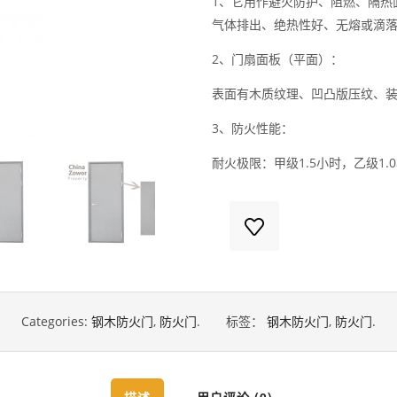
1、它用作避火防护、阻燃、隔热
气体排出、绝热性好、无熔或滴
2、门扇面板（平面）：
表面有木质纹理、凹凸版压纹、
3、防火性能：
耐火极限：甲级1.5小时，乙级1.
Categories:
钢木防火门
,
防火门
.
标签：
钢木防火门
,
防火门
.
描述
用户评论 (0)