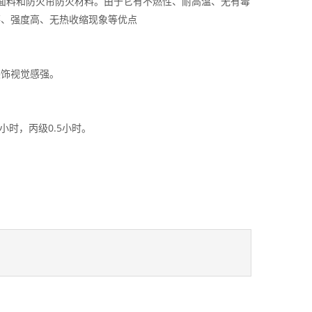
面料和防火帘防火材料。由于它有不燃性、耐高温、无有毒
落、强度高、无热收缩现象等优点
装饰视觉感强。
0小时，丙级0.5小时。