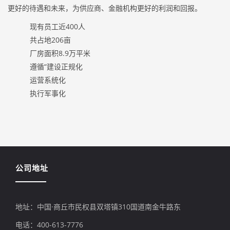
更好的待遇和未来，为供应商、金融机构更好的利润和回报。
现有员工近400人
共占地206亩
厂房面积8.9万平米
遵循“建设正规化
运营系统化
执行军事化
公司地址
地址：中国·商丘市民权县双塔镇310国道南金牛路东
电话：400-613-7776