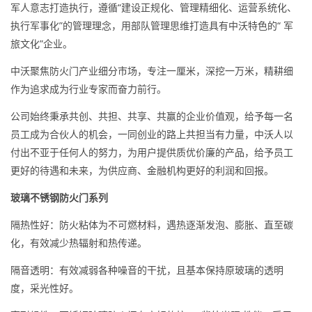
军人意志打造执行，遵循“建设正规化、管理精细化、运营系统化、
执行军事化”的管理理念，用部队管理思维打造具有中沃特色的“
军
旅文化”企业。
中沃聚焦防火门产业细分市场，专注一厘米，深挖一万米，精耕细
作为追求成为行业专家而奋力前行。
公司始终秉承共创、共担、共享、共赢的企业价值观，给予每一名
员工成为合伙人的机会，一同创业的路上共担当有力量，中沃人以
付出不亚于任何人的努力，为用户提供质优价廉的产品，给予员工
更好的待遇和未来，为供应商、金融机构更好的利润和回报。
玻璃不锈钢防火门系列
隔热性好：防火粘体为不可燃材料，遇热逐渐发泡、膨胀、直至碳
化，有效减少热辐射和热传递。
隔音透明：有效减弱各种噪音的干扰，且基本保持原玻璃的透明
度，采光性好。