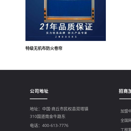
特级无机布防火卷帘
公司地址
招商
地址：中国·商丘市民权县双塔镇
加盟
310国道南金牛路东
全国
电话：400-613-7776
工程