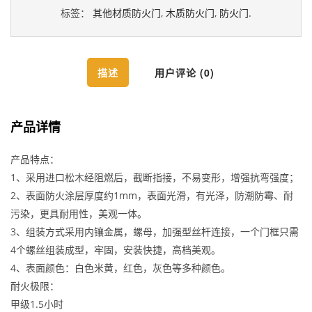
标签：
其他材质防火门
,
木质防火门
,
防火门
.
描述
用户评论 (0)
产品详情
产品特点：
1、采用进口松木经阻燃后，截断指接，不易变形，增强抗弯强度；
2、表面防火涂层厚度约1mm，表面光滑，有光泽，防潮防霉、耐
污染，更具耐用性，美观一体。
3、组装方式采用内镶金属，螺母，加强型丝杆连接，一个门框只需
4个螺丝组装成型，牢固，安装快捷，高档美观。
4、表面颜色：白色米黄，红色，灰色等多种颜色。
耐火极限：
甲级1.5小时