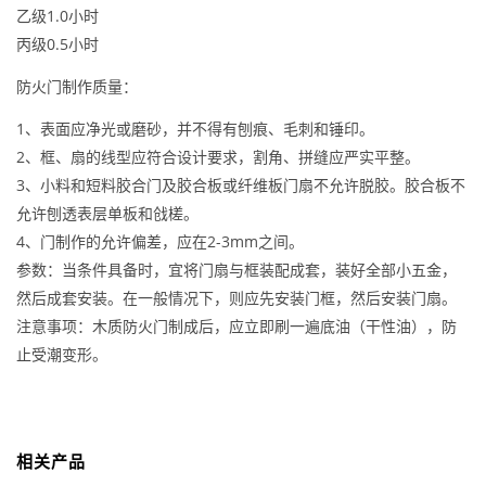
乙级1.0小时
丙级0.5小时
防火门制作质量：
1、表面应净光或磨砂，并不得有刨痕、毛刺和锤印。
2、框、扇的线型应符合设计要求，割角、拼缝应严实平整。
3、小料和短料胶合门及胶合板或纤维板门扇不允许脱胶。胶合板不
允许刨透表层单板和戗槎。
4、门制作的允许偏差，应在2-3mm之间。
参数：当条件具备时，宜将门扇与框装配成套，装好全部小五金，
然后成套安装。在一般情况下，则应先安装门框，然后安装门扇。
注意事项：木质防火门制成后，应立即刷一遍底油（干性油），防
止受潮变形。
相关产品