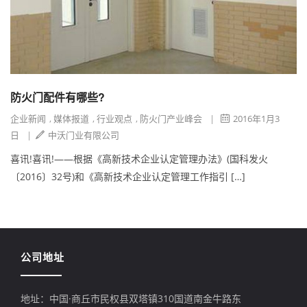
防火门配件有哪些?
企业新闻
,
媒体报道
,
行业观点
,
防火门产业峰会
|
2016年1月3
日
|
中沃门业有限公司
喜讯!喜讯!——根据《高新技术企业认定管理办法》(国科发火
〔2016〕32号)和《高新技术企业认定管理工作指引 […]
公司地址
地址：中国·商丘市民权县双塔镇310国道南金牛路东