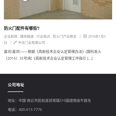
防火门配件有哪些?
企业新闻
,
媒体报道
,
行业观点
,
防火门产业峰会
|
2016年1月3
日
|
中沃门业有限公司
喜讯!喜讯!——根据《高新技术企业认定管理办法》(国科发火
〔2016〕32号)和《高新技术企业认定管理工作指引 […]
公司地址
地址：中国·商丘市民权县双塔镇310国道南金牛路东
电话：400-613-7776