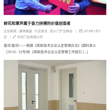
鲜花和掌声属于奋力拼搏的价值创造者
企业新闻
,
媒体报道
,
行业观点
,
防火门产业峰会
|
2019年1月3
日
|
中沃门业有限公司
喜讯!喜讯!——根据《高新技术企业认定管理办法》(国科发火
〔2016〕32号)和《高新技术企业认定管理工作指引 […]