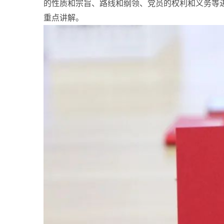
的性质和宗旨、路线和纲领、党员的权利和义务等
重点讲解。