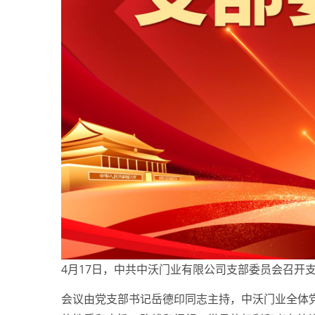
4月17日，中共中沃门业有限公司支部委员会召
会议由党支部书记岳德印同志主持，中沃门业全体