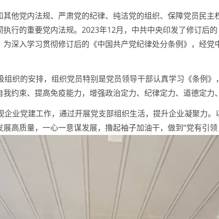
和其他党内法规、严肃党的纪律、纯洁党的组织、保障党员民主
执行的重要党内法规。2023年12月，中共中央印发了修订后
为深入学习贯彻修订后的《中国共产党纪律处分条例》，经党中央
上级组织的安排，组织党员特别是党员领导干部认真学习《条例》
自我约束、提高免疫能力，增强政治定力、纪律定力、道德定力
视企业党建工作，通过开展党支部组织生活，提升企业凝聚力。以
展高质量，一心一意谋发展，撸起袖子加油干，做到“党有引领