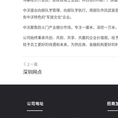
中沃提出向部队学管理，向部队学执行，用部队作风武装思
有中沃特色的“军旅文化”企业。
中沃聚焦防火门产业细分市场，专注一厘米，深挖一万米
公司始终秉承共创、共担、共享、共赢的企业价值观，给
给予员工更好的待遇和未来，为供应商、金融机构更好的
上一篇
深圳网点
公司地址
招商