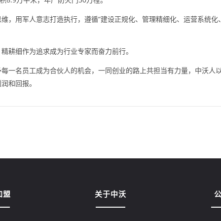
维，用军人意志打造执行，遵循“建设正规化、管理精细化、运营系统化
，精耕细作为追求成为行业专家而奋力前行。
予每一名员工成为合伙人的机会，一同创业的路上共担当有力量，中沃人
利润和回报。
加盟
关于中沃